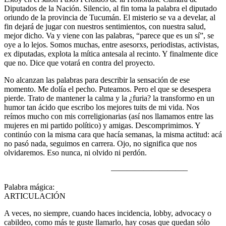
Diputados de la Nación. Silencio, al fin toma la palabra el diputado
oriundo de la provincia de Tucumán. El misterio se va a develar, al
fin dejará de jugar con nuestros sentimientos, con nuestra salud,
mejor dicho. Va y viene con las palabras, “parece que es un sí”, se
oye a lo lejos. Somos muchas, entre asesorxs, periodistas, activistas,
ex diputadas, explota la mítica antesala al recinto. Y finalmente dice
que no. Dice que votará en contra del proyecto.
No alcanzan las palabras para describir la sensación de ese
momento. Me dolía el pecho. Puteamos. Pero el que se desespera
pierde. Trato de mantener la calma y la ¿furia? la transformo en un
humor tan ácido que escribo los mejores tuits de mi vida. Nos
reímos mucho con mis correligionarias (así nos llamamos entre las
mujeres en mi partido político) y amigas. Descomprimimos. Y
continúo con la misma cara que hacía semanas, la misma actitud: acá
no pasó nada, seguimos en carrera. Ojo, no significa que nos
olvidaremos. Eso nunca, ni olvido ni perdón.
—————————–
Palabra mágica:
ARTICUL
A veces, no siempre, cuando haces incidencia, lobby, advocacy o
cabildeo, como más te guste llamarlo, hay cosas que quedan sólo