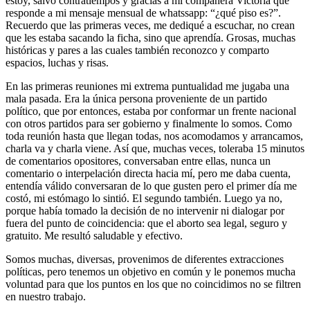
estoy, salvo contratiempos y gracias a mi compañera Victoria que
responde a mi mensaje mensual de whatssapp: “¿qué piso es?”.
Recuerdo que las primeras veces, me dediqué a escuchar, no crean
que les estaba sacando la ficha, sino que aprendía. Grosas, muchas
históricas y pares a las cuales también reconozco y comparto
espacios, luchas y risas.
En las primeras reuniones mi extrema puntualidad me jugaba una
mala pasada. Era la única persona proveniente de un partido
político, que por entonces, estaba por conformar un frente nacional
con otros partidos para ser gobierno y finalmente lo somos. Como
toda reunión hasta que llegan todas, nos acomodamos y arrancamos,
charla va y charla viene. Así que, muchas veces, toleraba 15 minutos
de comentarios opositores, conversaban entre ellas, nunca un
comentario o interpelación directa hacia mí, pero me daba cuenta,
entendía válido conversaran de lo que gusten pero el primer día me
costó, mi estómago lo sintió. El segundo también. Luego ya no,
porque había tomado la decisión de no intervenir ni dialogar por
fuera del punto de coincidencia: que el aborto sea legal, seguro y
gratuito. Me resultó saludable y efectivo.
Somos muchas, diversas, provenimos de diferentes extracciones
políticas, pero tenemos un objetivo en común y le ponemos mucha
voluntad para que los puntos en los que no coincidimos no se filtren
en nuestro trabajo.