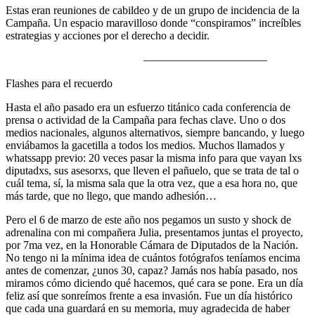
Estas eran reuniones de cabildeo y de un grupo de incidencia de la
Campaña. Un espacio maravilloso donde “conspiramos” increíbles
estrategias y acciones por el derecho a decidir.
———————————
Flashes para el recuerdo
Hasta el año pasado era un esfuerzo titánico cada conferencia de
prensa o actividad de la Campaña para fechas clave. Uno o dos
medios nacionales, algunos alternativos, siempre bancando, y luego
enviábamos la gacetilla a todos los medios. Muchos llamados y
whatssapp previo: 20 veces pasar la misma info para que vayan lxs
diputadxs, sus asesorxs, que lleven el pañuelo, que se trata de tal o
cuál tema, sí, la misma sala que la otra vez, que a esa hora no, que
más tarde, que no llego, que mando adhesión…
Pero el 6 de marzo de este año nos pegamos un susto y shock de
adrenalina con mi compañera Julia, presentamos juntas el proyecto,
por 7ma vez, en la Honorable Cámara de Diputados de la Nación.
No tengo ni la mínima idea de cuántos fotógrafos teníamos encima
antes de comenzar, ¿unos 30, capaz? Jamás nos había pasado, nos
miramos cómo diciendo qué hacemos, qué cara se pone. Era un día
feliz así que sonreímos frente a esa invasión. Fue un día histórico
que cada una guardará en su memoria, muy agradecida de haber