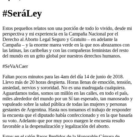
#SeráLey
Estos pequeños relatos son una porción de todo lo vivido, desde mi
perspectiva y mi experiencia en la Campaña Nacional por el
Derecho al Aborto Legal Seguro y Gratuito – en adelante la
Campaña – y la enorme marea verde en la que nos abrazamos con
las latinas, las caribeñas y con las compañeras feministas del resto
del mundo en un grito global por nuestros derechos humanos.
#SeVaACaer
Faltan pocos minutos para las 4am del día 14 de junio de 2018.
Llevo más de 20 horas despierta. Horas llenas de emoción, tensión,
ansiedad, nervios y sororidad. No es una madrugada cualquiera.
Aguardamos todas, somos un millón en las calles, en todo el país,
miles alrededor del mundo por un Sí tan esperado, tan manoseado y
vapuleado sobre la salud pública de todas las mujeres y personas
gestantes de Argentina. Hasta nos tomamos el trabajo de responder
la encuesta que el diputado había confeccionado y en la que basaría
su voto. Adelanto que por muy poco margen le encuesta resulto
favorable a la despenalización y legalización del aborto.
Estoy en el salón Pasos Perdidos de la Honorable Cámara de