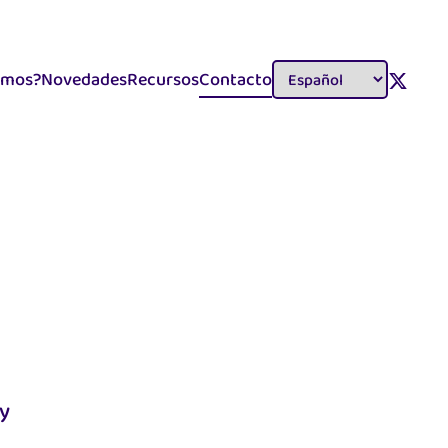
emos?
Novedades
Recursos
Contacto
Selector
idiomas
 y