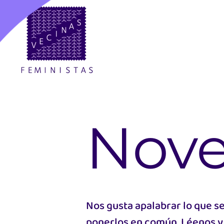
Skip
to
main
content
Nov
Nos gusta apalabrar lo que s
ponerlos en común. Léenos y 