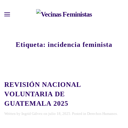
Skip
to
main
content
Etiqueta:
incidencia feminista
REVISIÓN NACIONAL
VOLUNTARIA DE
GUATEMALA 2025
Written by
Ingrid Gálvez
on
julio 18, 2025
. Posted in
Derechos Humanos
.