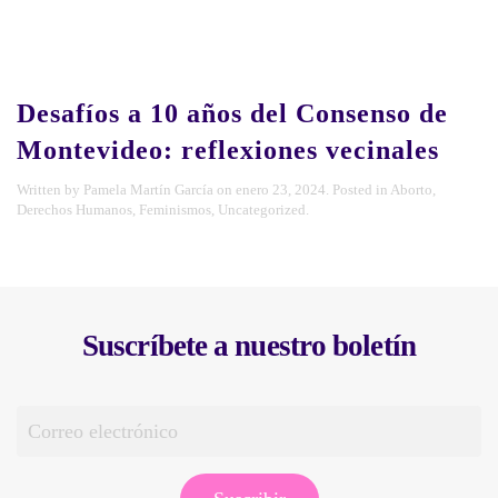
Desafíos a 10 años del Consenso de
Montevideo: reflexiones vecinales
Written by
Pamela Martín García
on
enero 23, 2024
. Posted in
Aborto
,
Derechos Humanos
,
Feminismos
,
Uncategorized
.
Suscríbete a nuestro boletín