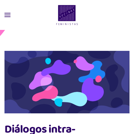
Skip
to
main
content
Diálogos intra-