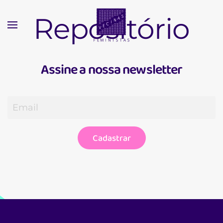
Repositório
Skip
to
main
Assine a nossa newsletter
content
Cadastrar