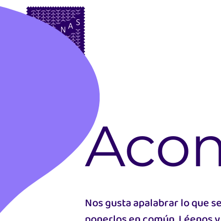
Skip
to
main
content
Aco
Nos gusta apalabrar lo que s
ponerlos en común. Léenos y 