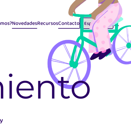
emos?
Novedades
Recursos
Contacto
Selector
idiomas
iento
 y